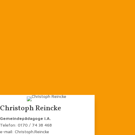
Christoph Reincke
Gemeindepädagoge i.A.
Telefon: 0170 / 74 38 468
e-mail: Christoph.Reincke