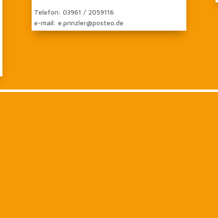
Telefon: 03961 / 2059116
e-mail: e.prinzler@posteo.de