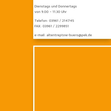
Dienstags und Donnertags
von 9.00 – 11.30 Uhr
Telefon: 03961 / 214745
FAX: 03961 / 2299851
e-mail: altentreptow-buero@pek.de