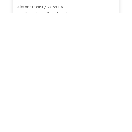
Telefon: 03961 / 2059116
e-mail: e.prinzler@posteo.de
Christoph Reincke
Gemeindepädagoge
Telefon: 0170 /7438468
@: dm-propsteijugend2@pek.de