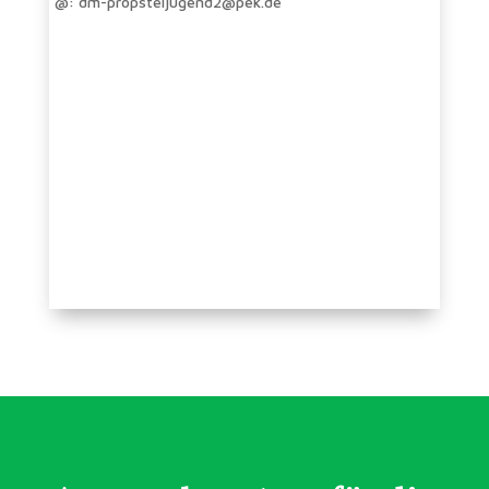
@: dm-propsteijugend2@pek.de