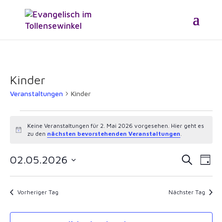
Kinder
Veranstaltungen
Kinder
Veranstaltungen
für
Keine Veranstaltungen für 2. Mai 2026 vorgesehen. Hier geht es
Hinweis
zu den
nächsten bevorstehenden Veranstaltungen
.
2.
Mai
Verans
Ver
02.05.2026
Suche
Tag
2026
Ans
Suche
Datum
Nav
und
wählen.
Vorheriger Tag
Nächster Tag
Ansicht
Naviga