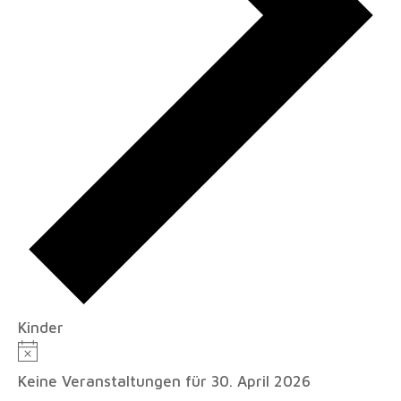
Kinder
Veranstaltungen
Hinweis
für
Keine Veranstaltungen für 30. April 2026
30.