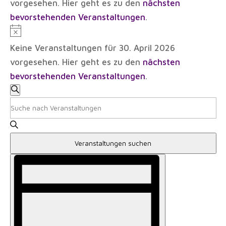
vorgesehen. Hier geht es zu den
nächsten
April
bevorstehenden Veranstaltungen
.
2026
Hinweis
Keine Veranstaltungen für 30. April 2026
vorgesehen. Hier geht es zu den
nächsten
bevorstehenden Veranstaltungen
.
Veranstaltungen
Suche
Suche
Bitte
und
Schlüsselwort
Ansichten,
eingeben.
Navigation
Veranstaltungen suchen
Suche
Veranstaltung
nach
Ansichten-
Veranstaltungen
Navigation
Schlüsselwort.